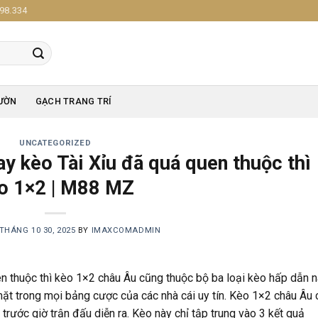
98.334
ƯỜN
GẠCH TRANG TRÍ
UNCATEGORIZED
y kèo Tài Xỉu đã quá quen thuộc thì
o 1×2 | M88 MZ
THÁNG 10 30, 2025
BY
IMAXCOMADMIN
n thuộc thì kèo 1×2 châu Âu cũng thuộc bộ ba loại kèo hấp dẫn 
ó mặt trong mọi bảng cược của các nhà cái uy tín. Kèo 1×2 châu Âu
trước giờ trận đấu diễn ra. Kèo này chỉ tập trung vào 3 kết quả