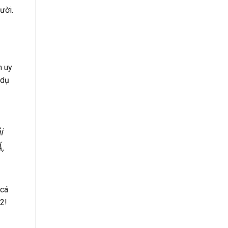
ười.
m uy
 dụ
i
,
 cá
2!