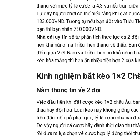
thắng với mức tỷ lệ cược là 4.3 và nếu trận giữa h
Từ đây người chơi có thể hiểu rằng khi đặt cư
133.000VND. Tương tự nếu bạn đặt vào Triều Ti
bạn thì bạn nhận 730.000VND.
Nhà cái uy tín
sẽ tự phân tích thực lực cả 2 đội
nên khả năng mà Triều Tiên thắng sẽ thấp. Bạn đặ
đấu giữa Việt Nam và Triều Tiên có khả năng hò
kèo hòa thắng thì bạn ăn nhiều tiền hơn 2 cửa ki
Kinh nghiệm bắt kèo 1×2 Châ
Nắm thông tin về 2 đội
Việc đầu tiên khi đặt cược kèo 1×2 châu Âu, bạn
thua hay đội hòa. Loại kèo này không giống các
trận đấu, số quả phạt góc, tỷ lệ cược nhà cái đư
Do vậy người cá cược hãy dành thời gian thu thập
rồi đưa ra lựa chọn vé cược hợp lý đồng thời thu