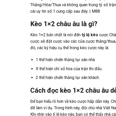
Thắng/Hòa/Thua và không quan trọng tỷ số trận đ
cái uy tín số 1 cung cấp sau đây. | M88
Kèo 1×2 châu âu là gì?
Kèo 1×2 bản chất là nói đến
tỷ lệ kèo
cược Châu
cược sẽ đặt cược vào các cửa cược thắng/thua/
đó, các ký hiệu cụ thể trong kèo cược này là:
1 thể hiện chiến thắng tại sân nhà.
X thể hiện chỉ số hòa của trận thi đấu.
2 thể hiện chiến thắng tại sân khách.
Cách đọc kèo 1×2 châu âu d
Để bạn hiểu rõ hơn về kèo cược hấp dẫn này. Chú
để làm ví dụ. Trong hình này, đội chủ nhà Việt Na
Khi nhìn vào tỉ lệ kèo này, bạn có thể thấy nhà c