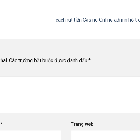
cách rút tiền Casino Online admin hộ tr
hai.
Các trường bắt buộc được đánh dấu
*
l
*
Trang web