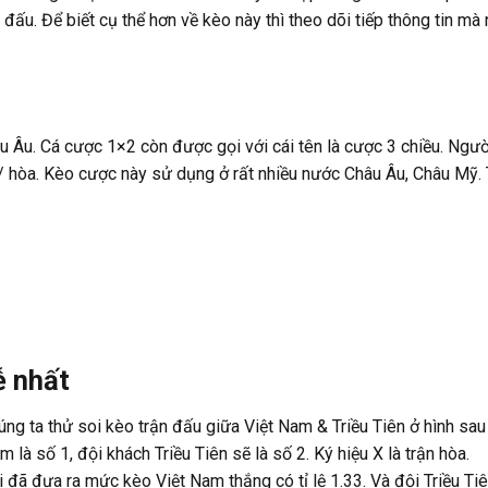
ấu. Để biết cụ thể hơn về kèo này thì theo dõi tiếp thông tin mà
 Âu. Cá cược 1×2 còn được gọi với cái tên là cược 3 chiều. Ngườ
 hòa. Kèo cược này sử dụng ở rất nhiều nước Châu Âu, Châu Mỹ.
ễ nhất
ng ta thử soi kèo trận đấu giữa Việt Nam & Triều Tiên ở hình sau
m là số 1, đội khách Triều Tiên sẽ là số 2. Ký hiệu X là trận hòa.
ái đã đưa ra mức kèo Việt Nam thắng có tỉ lệ 1.33. Và đội Triều Ti