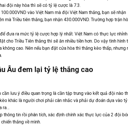
ai đội này hòa thì sẽ có tỷ lệ cược là 7.3.
ợc 100.000VND vào Việt Nam mà đội Việt Nam thắng, bạn sẽ nhận
ên mà Triều tiên thắng, bạn nhận 430.000VND. Trường hợp trận h
 để đưa ra mức tỷ lệ cược hợp lý nhất. Việt Nam có thực lực nhỉnh
t cho Triều Tiên thắng thì sẽ ăn nhiều tiền hơn. Do vậy tình hình 
a không cao. Nên nếu bạn đặt cửa hòa thì thắng kèo thấp, nhưng 
a.
u Âu đem lại tỷ lệ thắng cao
 cần lưu ý điều quan trọng là cần tập trung vào kết quả đội nào t
 kèo khác là người chơi phải cân nhắc và phải dự đoán dựa vào tỷ
a ra…
 thông tin rồi phân tích, xác định chính xác thực lực của 2 đội bó
 chiến thắng về mình.