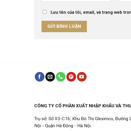
Lưu tên của tôi, email, và trang web tron
CÔNG TY CỔ PHẦN XUẤT NHẬP KHẨU VÀ TH
Trụ sở: Số 03-C16, Khu Đô Thị Gleximco, Đường
Nội - Quận Hà Đông - Hà Nội.