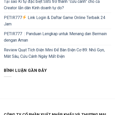
Tại sao Kí tự đặc biệt SBS trở thành “cứu cánh” cho cả
Creator lẫn dân Kinh doanh tự do?
PETIR777
Link Login & Daftar Game Online Terbaik 24
Jam
PETIR777 : Panduan Lengkap untuk Menang dan Bermain
dengan Aman
Review Quạt Tích Điện Mini Để Bàn Điện Cơ 89: Nhỏ Gọn,
Mát Sâu, Cứu Cánh Ngày Mất Điện
BÌNH LUẬN GẦN ĐÂY
CÔNG TY CỔ PHẦN XUẤT NHẬP KHẨU VÀ THƯƠNG MẠI