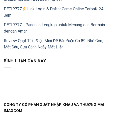
PETIR777
Link Login & Daftar Game Online Terbaik 24
Jam
PETIR777 : Panduan Lengkap untuk Menang dan Bermain
dengan Aman
Review Quạt Tích Điện Mini Để Bàn Điện Cơ 89: Nhỏ Gọn,
Mát Sâu, Cứu Cánh Ngày Mất Điện
BÌNH LUẬN GẦN ĐÂY
CÔNG TY CỔ PHẦN XUẤT NHẬP KHẨU VÀ THƯƠNG MẠI
IMAXCOM