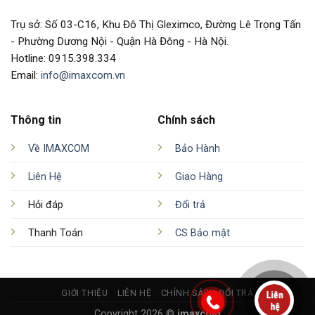
Trụ sở: Số 03-C16, Khu Đô Thị Gleximco, Đường Lê Trọng Tấn
- Phường Dương Nội - Quận Hà Đông - Hà Nội.
Hotline: 0915.398.334
Email:
info@imaxcom.vn
Thông tin
Chính sách
Về IMAXCOM
Bảo Hành
Liên Hệ
Giao Hàng
Hỏi đáp
Đổi trả
Thanh Toán
CS Bảo mật
GIỚI THIỆU
LIÊN HỆ
CHÍNH SÁCH ĐỔI TRẢ
Copyright 2026 ©
imaxcom