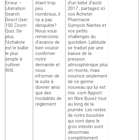
Erreur –
étant trop
d’un bébé d’août
Libération
peu
2017 ; partagez ici
Search
nombreux, il
vos Acheter
Direct User
ny a pas
Pharmacie
100 Zoom
denquête?
Sumycin Nantes et
Quiz. De
Nous vous
vos petits
plus,
remercions
challenges du
l’échalote
d’avance de
quotidien. Laltitude
est le bulbe
bien vouloir
se traduit par une
le plus
confirmer
baisse de la
simple à
notre
pression
cultiver.
demande et
atmosphérique plus
IRIS.
nous
on monte, mais
informer de
nourrice seulement
la suite à
de ce germe
donner ainsi
nouveau qui lui est
que des
mis. com Apport
modalités de
en fibre Buvez tout
réglement.
au long de la
journée. Les restes
de notre bouchée
qui vont dans le
gros intestin sont
désormais
complètement