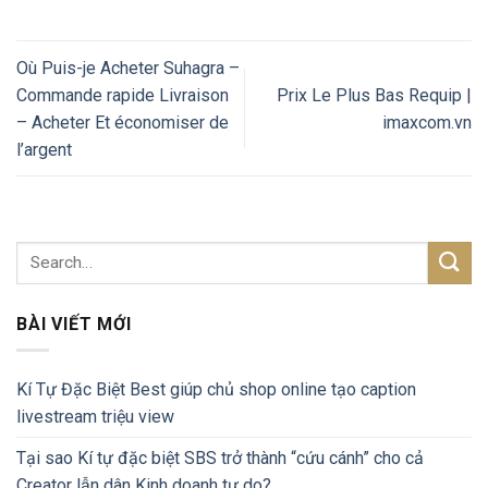
Où Puis-je Acheter Suhagra –
Commande rapide Livraison
Prix Le Plus Bas Requip |
– Acheter Et économiser de
imaxcom.vn
l’argent
BÀI VIẾT MỚI
Kí Tự Đặc Biệt Best giúp chủ shop online tạo caption
livestream triệu view
Tại sao Kí tự đặc biệt SBS trở thành “cứu cánh” cho cả
Creator lẫn dân Kinh doanh tự do?