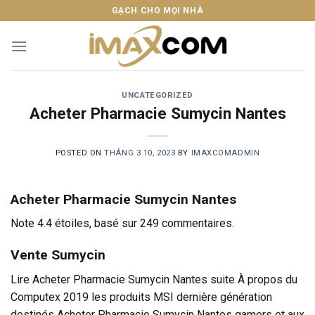
Skip
GẠCH CHO MỌI NHÀ
to
content
UNCATEGORIZED
Acheter Pharmacie Sumycin Nantes
POSTED ON
THÁNG 3 10, 2023
BY
IMAXCOMADMIN
Acheter Pharmacie Sumycin Nantes
Note
4.4
étoiles, basé sur
249
commentaires.
Vente Sumycin
Lire Acheter Pharmacie Sumycin Nantes suite À propos du
Computex 2019 les produits MSI dernière génération
destinés Acheter Pharmacie Sumycin Nantes gamers et aux