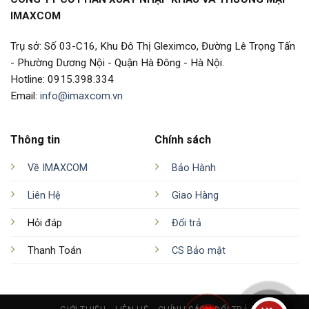
IMAXCOM
Trụ sở: Số 03-C16, Khu Đô Thị Gleximco, Đường Lê Trọng Tấn
- Phường Dương Nội - Quận Hà Đông - Hà Nội.
Hotline: 0915.398.334
Email:
info@imaxcom.vn
Thông tin
Chính sách
Về IMAXCOM
Bảo Hành
Liên Hệ
Giao Hàng
Hỏi đáp
Đổi trả
Thanh Toán
CS Bảo mật