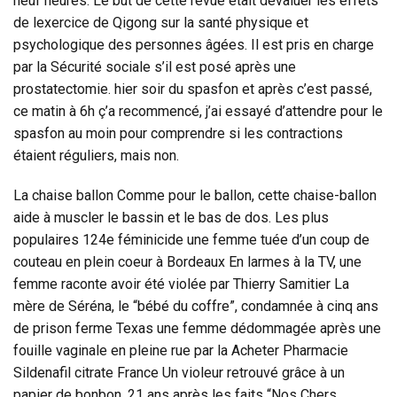
neuf heures. Le but de cette revue était dévaluer les effets
de lexercice de Qigong sur la santé physique et
psychologique des personnes âgées. Il est pris en charge
par la Sécurité sociale s’il est posé après une
prostatectomie. hier soir du spasfon et après c’est passé,
ce matin à 6h ç’a recommencé, j’ai essayé d’attendre pour le
spasfon au moin pour comprendre si les contractions
étaient réguliers, mais non.
La chaise ballon Comme pour le ballon, cette chaise-ballon
aide à muscler le bassin et le bas de dos. Les plus
populaires 124e féminicide une femme tuée d’un coup de
couteau en plein coeur à Bordeaux En larmes à la TV, une
femme raconte avoir été violée par Thierry Samitier La
mère de Séréna, le “bébé du coffre”, condamnée à cinq ans
de prison ferme Texas une femme dédommagée après une
fouille vaginale en pleine rue par la Acheter Pharmacie
Sildenafil citrate France Un violeur retrouvé grâce à un
papier de bonbon, 21 ans après les faits “Nos Chers