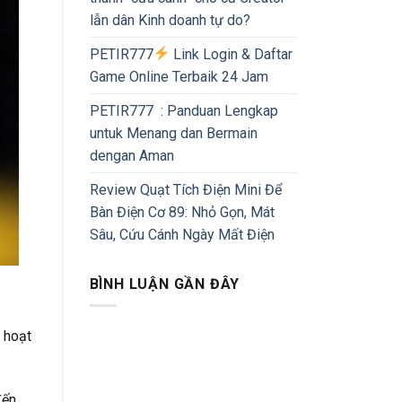
lẫn dân Kinh doanh tự do?
PETIR777
Link Login & Daftar
Game Online Terbaik 24 Jam
PETIR777 : Panduan Lengkap
untuk Menang dan Bermain
dengan Aman
Review Quạt Tích Điện Mini Để
Bàn Điện Cơ 89: Nhỏ Gọn, Mát
Sâu, Cứu Cánh Ngày Mất Điện
BÌNH LUẬN GẦN ĐÂY
 hoạt
đến