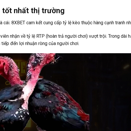
 tốt nhất thị trường
hà cái. 8XBET cam kết cung cấp tỷ lệ kèo thuộc hàng cạnh tranh nh
ên nhận về tỷ lệ RTP (hoàn trả người chơi) vượt trội. Trong dài h
tiếp đến lợi nhuận ròng của người chơi.