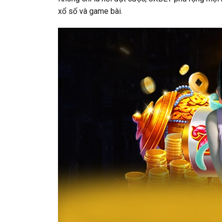
xổ số và game bài.