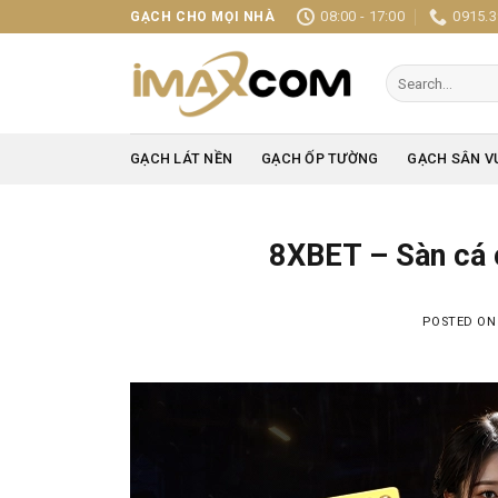
Skip
08:00 - 17:00
0915.3
GẠCH CHO MỌI NHÀ
to
content
Search
for:
GẠCH LÁT NỀN
GẠCH ỐP TƯỜNG
GẠCH SÂN V
8XBET – Sàn cá 
POSTED O