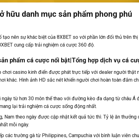
sở hữu danh mục sản phẩm phong phú
 tạo nên sự khác biệt của 8XBET so với phần lớn đối thủ trên thị
 8XBET cung cấp trải nghiệm cá cược 360 độ.
ản phẩm cá cược nổi bật|Tổng hợp dịch vụ cá cư
 chơi casino kinh điển được phát trực tiếp với dealer người thật
chơi khác. Hình ảnh HD sắc nét khiến người chơi hoàn toàn đắm c
 ngày từ hơn 30 môn thể thao với đường kèo đa dạng từ châu Á 
 mang lại trải nghiệm cá cược sống động nhất.
, Nam theo ngày được cập nhật kết quả tức thì. Tỷ lệ ăn thưởng 
nhất mỗi ngày.
iếp các trường gà từ Philippines, Campuchia với bình luận viên ch