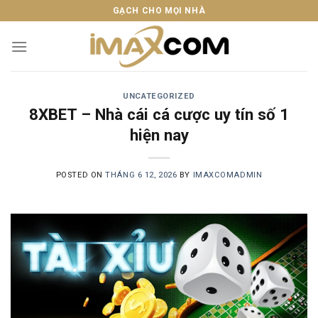
Skip
GẠCH CHO MỌI NHÀ
to
content
UNCATEGORIZED
8XBET – Nhà cái cá cược uy tín số 1
hiện nay
POSTED ON
THÁNG 6 12, 2026
BY
IMAXCOMADMIN