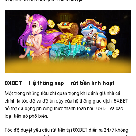
8XBET – Hệ thống nạp – rút tiền linh hoạt
Một trong những tiêu chí quan trọng khi đánh giá nhà cái
chính là tốc độ và độ tin cậy của hệ thống giao dịch. 8XBET
hỗ trợ đa dạng phương thức thanh toán như USDT và các
loại tiền số phổ biến.
Tốc độ duyệt yêu cầu rút tiền tại 8XBET diễn ra 24/7 không