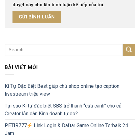
duyệt này cho lần bình luận kế tiếp của tôi.
BÀI VIẾT MỚI
Kí Tự Đặc Biệt Best giúp chủ shop online tạo caption
livestream triệu view
Tại sao Kí tự đặc biệt SBS trở thành “cứu cánh” cho cả
Creator lẫn dân Kinh doanh tự do?
PETIR777
Link Login & Daftar Game Online Terbaik 24
Jam