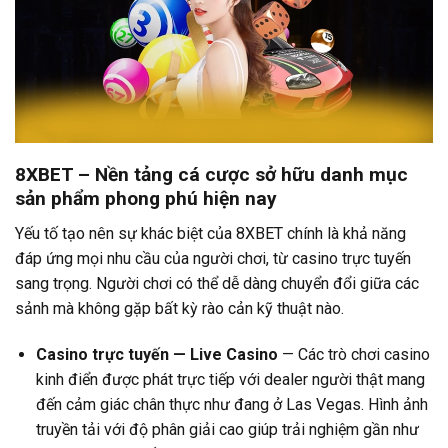
8XBET – Nền tảng cá cược sở hữu danh mục
sản phẩm phong phú hiện nay
Yếu tố tạo nên sự khác biệt của 8XBET chính là khả năng
đáp ứng mọi nhu cầu của người chơi, từ casino trực tuyến
sang trọng. Người chơi có thể dễ dàng chuyển đổi giữa các
sảnh mà không gặp bất kỳ rào cản kỹ thuật nào.
Casino trực tuyến — Live Casino
— Các trò chơi casino
kinh điển được phát trực tiếp với dealer người thật mang
đến cảm giác chân thực như đang ở Las Vegas. Hình ảnh
truyền tải với độ phân giải cao giúp trải nghiệm gần như