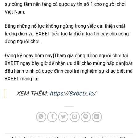
sự xứng tầm nền tảng cá cược uy tín số 1 cho người chơi
Việt Nam.
Bằng những nỗ lực không ngừng trong việc cải thiện chất
lượng dịch vụ, 8XBET tiếp tục là điểm tựa tin cậy cho cộng
đồng người chơi.
Đăng ký ngay hôm nay|Tham gia cộng đồng người chơi tại
8XBET ngay bây giờ để nhận ưu đãi chào mừng hấp dẫn|bắt
đầu hành trình cá cược đỉnh cao|trải nghiệm sự khác biệt mà
8XBET mang lại.
XEM THÊM:
https://8xbetx.io/