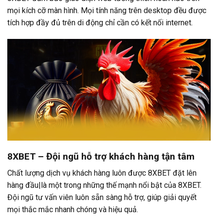
mọi kích cỡ màn hình. Mọi tính năng trên desktop đều được
tích hợp đầy đủ trên di động chỉ cần có kết nối internet.
8XBET – Đội ngũ hỗ trợ khách hàng tận tâm
Chất lượng dịch vụ khách hàng luôn được 8XBET đặt lên
hàng đầu|là một trong những thế mạnh nổi bật của 8XBET.
Đội ngũ tư vấn viên luôn sẵn sàng hỗ trợ, giúp giải quyết
mọi thắc mắc nhanh chóng và hiệu quả.