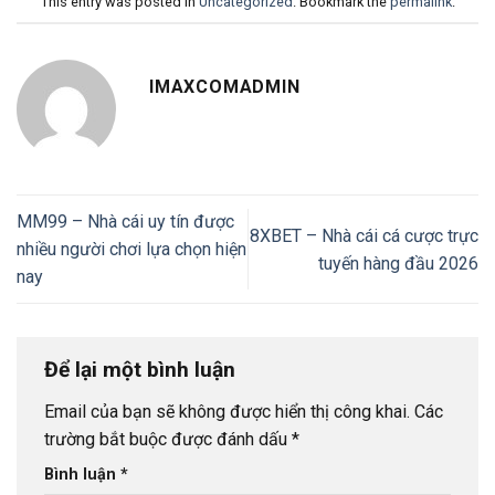
This entry was posted in
Uncategorized
. Bookmark the
permalink
.
IMAXCOMADMIN
MM99 – Nhà cái uy tín được
8XBET – Nhà cái cá cược trực
nhiều người chơi lựa chọn hiện
tuyến hàng đầu 2026
nay
Để lại một bình luận
Email của bạn sẽ không được hiển thị công khai.
Các
trường bắt buộc được đánh dấu
*
Bình luận
*