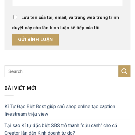
Lưu tên của tôi, email, và trang web trong trình
duyệt này cho lần bình luận kế tiếp của tôi.
BÀI VIẾT MỚI
Kí Tự Đặc Biệt Best giúp chủ shop online tạo caption
livestream triệu view
Tại sao Kí tự đặc biệt SBS trở thành “cứu cánh” cho cả
Creator lẫn dân Kinh doanh tự do?