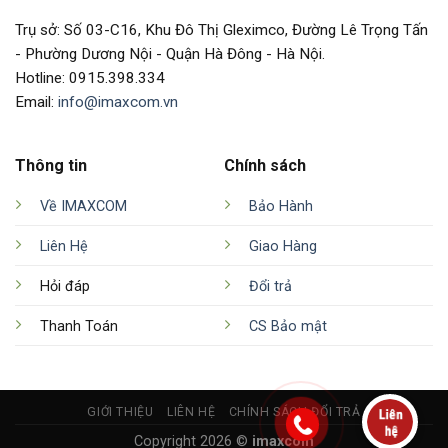
Trụ sở: Số 03-C16, Khu Đô Thị Gleximco, Đường Lê Trọng Tấn
- Phường Dương Nội - Quận Hà Đông - Hà Nội.
Hotline: 0915.398.334
Email:
info@imaxcom.vn
Thông tin
Chính sách
Về IMAXCOM
Bảo Hành
Liên Hệ
Giao Hàng
Hỏi đáp
Đổi trả
Thanh Toán
CS Bảo mật
GIỚI THIỆU
LIÊN HỆ
CHÍNH SÁCH ĐỔI TRẢ
Copyright 2026 ©
imaxcom