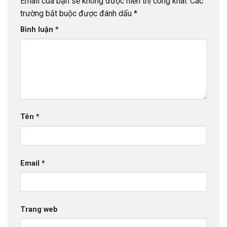
Email của bạn sẽ không được hiển thị công khai.
Các
trường bắt buộc được đánh dấu
*
Bình luận
*
Tên
*
Email
*
Trang web