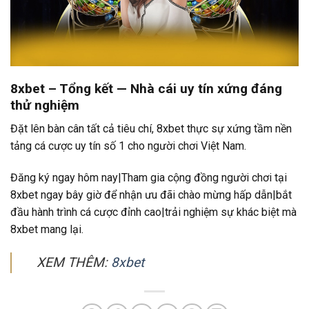
8xbet – Tổng kết — Nhà cái uy tín xứng đáng
thử nghiệm
Đặt lên bàn cân tất cả tiêu chí, 8xbet thực sự xứng tầm nền
tảng cá cược uy tín số 1 cho người chơi Việt Nam.
Đăng ký ngay hôm nay|Tham gia cộng đồng người chơi tại
8xbet ngay bây giờ để nhận ưu đãi chào mừng hấp dẫn|bắt
đầu hành trình cá cược đỉnh cao|trải nghiệm sự khác biệt mà
8xbet mang lại.
XEM THÊM:
8xbet