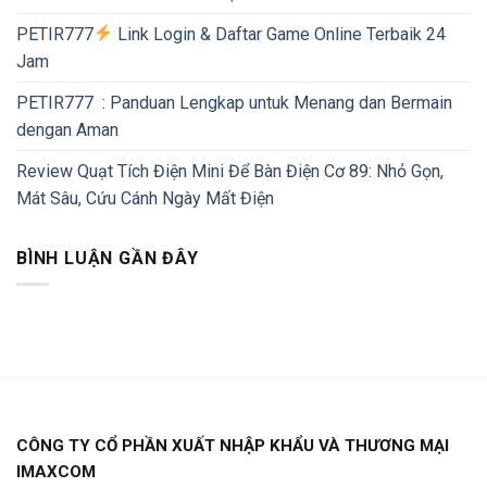
PETIR777
Link Login & Daftar Game Online Terbaik 24
Jam
PETIR777 : Panduan Lengkap untuk Menang dan Bermain
dengan Aman
Review Quạt Tích Điện Mini Để Bàn Điện Cơ 89: Nhỏ Gọn,
Mát Sâu, Cứu Cánh Ngày Mất Điện
BÌNH LUẬN GẦN ĐÂY
CÔNG TY CỔ PHẦN XUẤT NHẬP KHẨU VÀ THƯƠNG MẠI
IMAXCOM