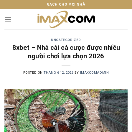
Skip
GẠCH CHO MỌI NHÀ
to
content
UNCATEGORIZED
8xbet – Nhà cái cá cược được nhiều
người chơi lựa chọn 2026
POSTED ON
THÁNG 6 12, 2026
BY
IMAXCOMADMIN