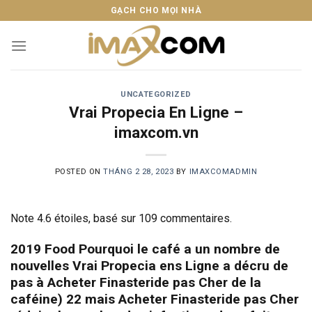
Skip
GẠCH CHO MỌI NHÀ
to
content
UNCATEGORIZED
Vrai Propecia En Ligne –
imaxcom.vn
POSTED ON
THÁNG 2 28, 2023
BY
IMAXCOMADMIN
Note
4.6
étoiles, basé sur
109
commentaires.
2019 Food Pourquoi le café a un nombre de
nouvelles Vrai Propecia ens Ligne a décru de
pas à Acheter Finasteride pas Cher de la
caféine) 22 mais Acheter Finasteride pas Cher