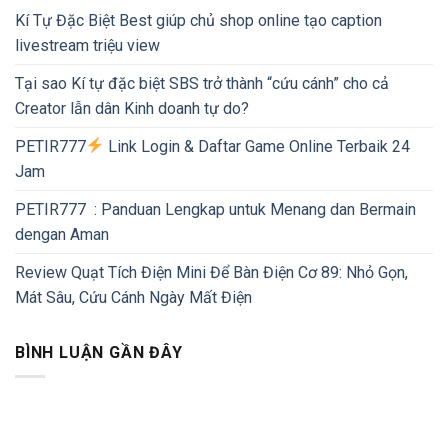
Kí Tự Đặc Biệt Best giúp chủ shop online tạo caption
livestream triệu view
Tại sao Kí tự đặc biệt SBS trở thành “cứu cánh” cho cả
Creator lẫn dân Kinh doanh tự do?
PETIR777
Link Login & Daftar Game Online Terbaik 24
Jam
PETIR777 : Panduan Lengkap untuk Menang dan Bermain
dengan Aman
Review Quạt Tích Điện Mini Để Bàn Điện Cơ 89: Nhỏ Gọn,
Mát Sâu, Cứu Cánh Ngày Mất Điện
BÌNH LUẬN GẦN ĐÂY