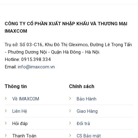
CÔNG TY CỔ PHẦN XUẤT NHẬP KHẨU VÀ THƯƠNG MẠI
IMAXCOM
Trụ sở: Số 03-C16, Khu Đô Thị Gleximco, Đường Lê Trọng Tấn
- Phường Dương Nội - Quận Hà Đông - Hà Nội.
Hotline: 0915.398.334
Email:
info@imaxcom.vn
Thông tin
Chính sách
Về IMAXCOM
Bảo Hành
Liên Hệ
Giao Hàng
Hỏi đáp
Đổi trả
Thanh Toán
CS Bảo mật